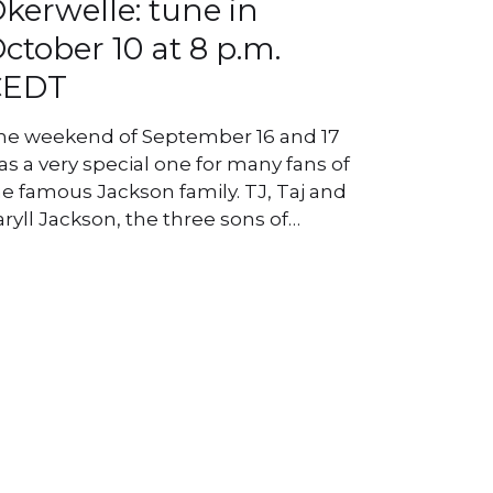
kerwelle: tune in
ctober 10 at 8 p.m.
CEDT
he weekend of September 16 and 17
s a very special one for many fans of
he famous Jackson family. TJ, Taj and
ryll Jackson, the three sons of…