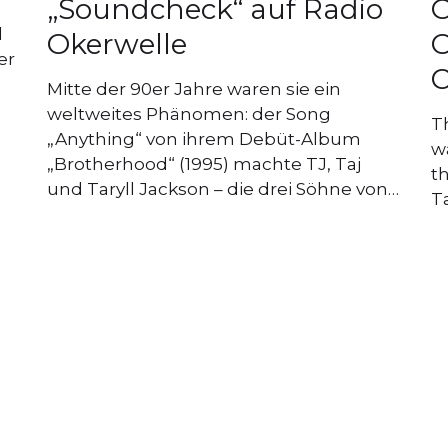
„Soundcheck“ auf Radio
O
l
Okerwelle
O
er
Mitte der 90er Jahre waren sie ein
weltweites Phänomen: der Song
T
„Anything“ von ihrem Debüt-Album
wa
„Brotherhood“ (1995) machte TJ, Taj
t
und Taryll Jackson – die drei Söhne von…
Ta