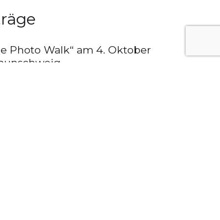
träge
e Photo Walk“ am 4. Oktober
raunschweig
r 2025
e Photo Walk“ am 5. Oktober
raunschweig
er 2024
terview mit Johannes Oerding
024