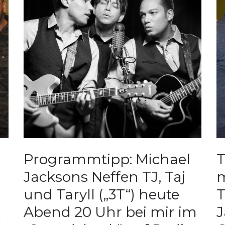
Programmtipp: Michael
T
Jacksons Neffen TJ, Taj
m
und Taryll („3T“) heute
T
Abend 20 Uhr bei mir im
J
d