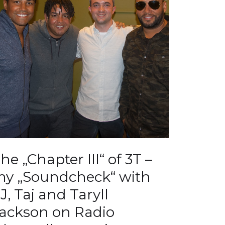
he „Chapter III“ of 3T –
y „Soundcheck“ with
J, Taj and Taryll
ackson on Radio