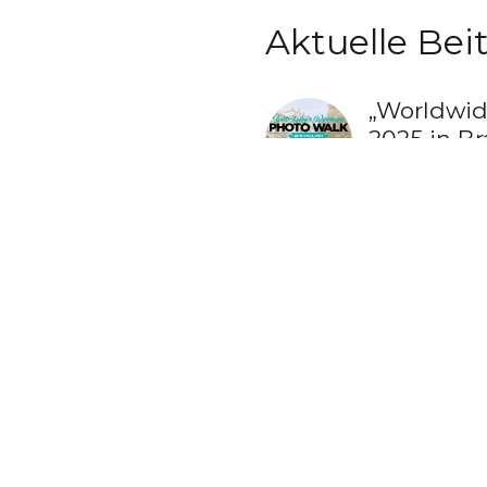
Aktuelle Bei
„Worldwid
2025 in B
23. Septembe
„Worldwid
2024 in B
22. Septemb
Video: In
26. Januar 2