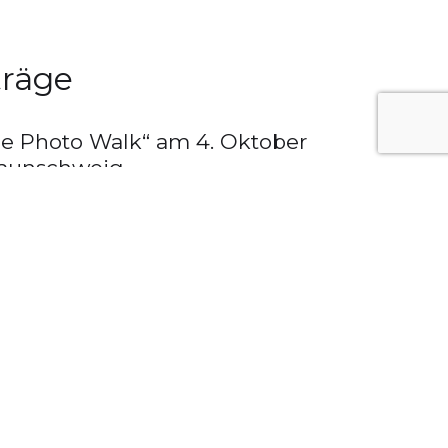
träge
e Photo Walk“ am 4. Oktober
raunschweig
r 2025
e Photo Walk“ am 5. Oktober
raunschweig
er 2024
terview mit Johannes Oerding
024