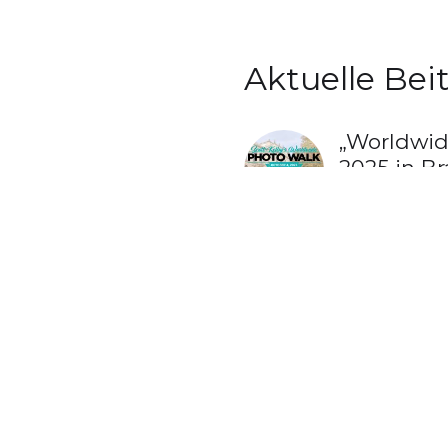
Aktuelle Bei
„Worldwid
2025 in B
23. Septembe
„Worldwid
2024 in B
22. Septemb
Video: In
26. Januar 2