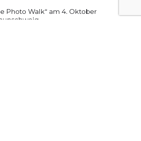
e Photo Walk“ am 4. Oktober
raunschweig
r 2025
e Photo Walk“ am 5. Oktober
raunschweig
er 2024
terview mit Johannes Oerding
024