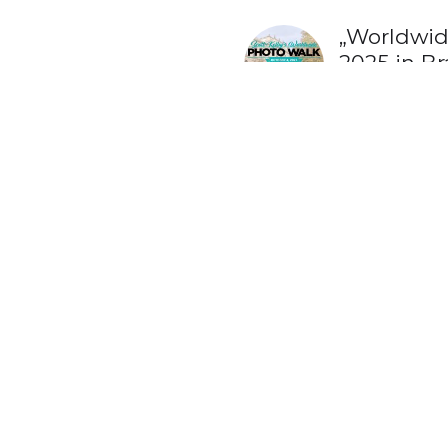
„Worldwid
2025 in B
23. Septembe
„Worldwid
2024 in B
22. Septemb
Video: In
26. Januar 2